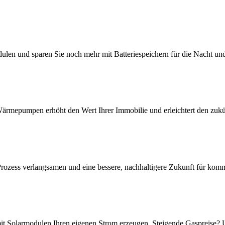
ulen und sparen Sie noch mehr mit Batteriespeichern für die Nacht und
rmepumpen erhöht den Wert Ihrer Immobilie und erleichtert den zukü
rozess verlangsamen und eine bessere, nachhaltigere Zukunft für kom
it Solarmodulen Ihren eigenen Strom erzeugen. Steigende Gaspreise?