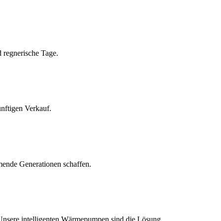
 regnerische Tage.
nftigen Verkauf.
mende Generationen schaffen.
 Unsere intelligenten Wärmepumpen sind die Lösung.