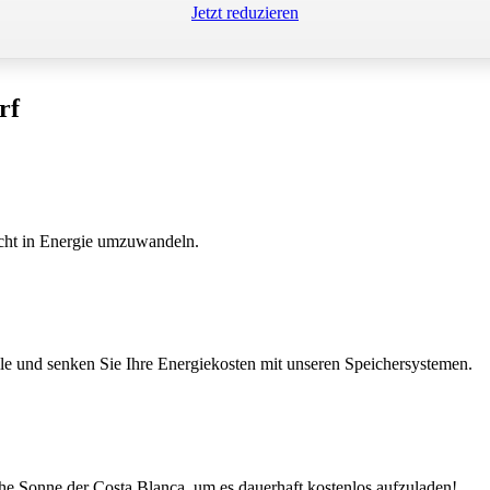
Jetzt reduzieren
rf
icht in Energie umzuwandeln.
e und senken Sie Ihre Energiekosten mit unseren Speichersystemen.
che Sonne der Costa Blanca, um es dauerhaft kostenlos aufzuladen!