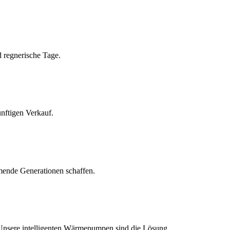
 regnerische Tage.
nftigen Verkauf.
mende Generationen schaffen.
 Unsere intelligenten Wärmepumpen sind die Lösung.