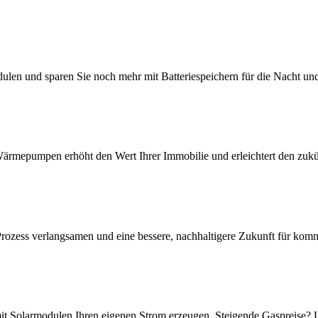
ulen und sparen Sie noch mehr mit Batteriespeichern für die Nacht und
rmepumpen erhöht den Wert Ihrer Immobilie und erleichtert den zukü
rozess verlangsamen und eine bessere, nachhaltigere Zukunft für kom
it Solarmodulen Ihren eigenen Strom erzeugen. Steigende Gaspreise?