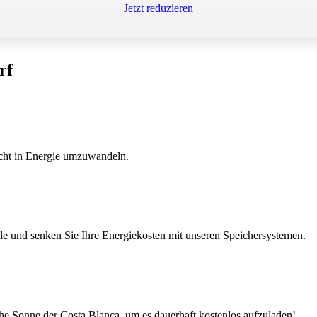
Jetzt reduzieren
rf
icht in Energie umzuwandeln.
e und senken Sie Ihre Energiekosten mit unseren Speichersystemen.
che Sonne der Costa Blanca, um es dauerhaft kostenlos aufzuladen!