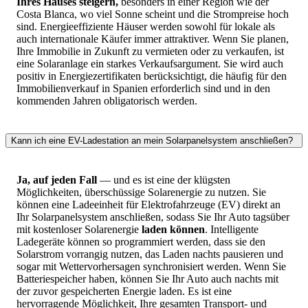
Ihres Hauses steigern,
besonders in einer Region wie der
Costa Blanca, wo viel Sonne scheint und die Strompreise hoch
sind. Energieeffiziente Häuser werden sowohl für lokale als
auch internationale Käufer immer attraktiver. Wenn Sie planen,
Ihre Immobilie in Zukunft zu vermieten oder zu verkaufen, ist
eine Solaranlage ein starkes Verkaufsargument. Sie wird auch
positiv in Energiezertifikaten berücksichtigt, die häufig für den
Immobilienverkauf in Spanien erforderlich sind und in den
kommenden Jahren obligatorisch werden.
Kann ich eine EV-Ladestation an mein Solarpanelsystem anschließen?
Ja, auf jeden Fall
— und es ist eine der klügsten
Möglichkeiten, überschüssige Solarenergie zu nutzen. Sie
können eine Ladeeinheit für Elektrofahrzeuge (EV) direkt an
Ihr Solarpanelsystem anschließen, sodass Sie Ihr Auto tagsüber
mit kostenloser Solarenergie
laden können
. Intelligente
Ladegeräte können so programmiert werden, dass sie den
Solarstrom vorrangig nutzen, das Laden nachts pausieren und
sogar mit Wettervorhersagen synchronisiert werden. Wenn Sie
Batteriespeicher haben, können Sie Ihr Auto auch nachts mit
der zuvor gespeicherten Energie laden. Es ist eine
hervorragende Möglichkeit, Ihre gesamten Transport- und