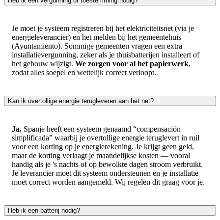
Heb ik een vergunning of toestemming nodig?
Je moet je systeem registreren bij het elektriciteitsnet (via je
energieleverancier) en het melden bij het gemeentehuis
(Ayuntamiento). Sommige gemeenten vragen een extra
installatievergunning, zeker als je thuisbatterijen installeert of
het gebouw wijzigt.
We zorgen voor al het papierwerk
,
zodat alles soepel en wettelijk correct verloopt.
Kan ik overtollige energie terugleveren aan het net?
Ja,
Spanje heeft een systeem genaamd “compensación
simplificada” waarbij je overtollige energie teruglevert in ruil
voor een korting op je energierekening. Je krijgt geen geld,
maar de korting verlaagt je maandelijkse kosten — vooral
handig als je 's nachts of op bewolkte dagen stroom verbruikt.
Je leverancier moet dit systeem ondersteunen en je installatie
moet correct worden aangemeld. Wij regelen dit graag voor je.
Heb ik een batterij nodig?