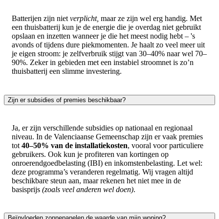
Batterijen zijn niet
verplicht,
maar ze zijn wel erg handig. Met
een thuisbatterij kun je de energie die je overdag niet gebruikt
opslaan en inzetten wanneer je die het meest nodig hebt – 's
avonds of tijdens dure piekmomenten. Je haalt zo veel meer uit
je eigen stroom: je zelfverbruik stijgt van 30–40% naar wel 70–
90%. Zeker in gebieden met een instabiel stroomnet is zo’n
thuisbatterij een slimme investering.
Zijn er subsidies of premies beschikbaar?
Ja, er zijn verschillende subsidies op nationaal en regionaal
niveau. In de Valenciaanse Gemeenschap zijn er vaak premies
tot
40–50% van de installatiekosten
, vooral voor particuliere
gebruikers. Ook kun je profiteren van kortingen op
onroerendgoedbelasting (IBI) en inkomstenbelasting. Let wel:
deze programma’s veranderen regelmatig. Wij vragen altijd
beschikbare steun aan, maar rekenen het niet mee in de
basisprijs
(zoals veel anderen wel doen)
.
Beïnvloeden zonnepanelen de waarde van mijn woning?