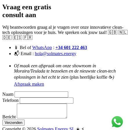
Vraag een gratis
consult aan
Wij beantwoorden graag al je vragen over onze innovatieve clean-
tech oplossingen voor je huis. We spreken ook jouw taal! 🇬🇧 🇳🇱
🇩🇪 🇪🇸 🇫🇷
📱 Bel of
WhatsApp
:
+34 601 222 463
📬 Email :
hola@solmates.energy
Of maak een afspraak om onze showroom in
Moraira/Teulada te bezoeken en de nieuwste clean-tech
oplossingen in het echt te zien
(plus heerlijke koffie ☕
)
Afspraak maken
Naam
Telefoon
Bericht
Verzenden
Copyright © 2026
Solmates.Energy SL
☀️ ⚡